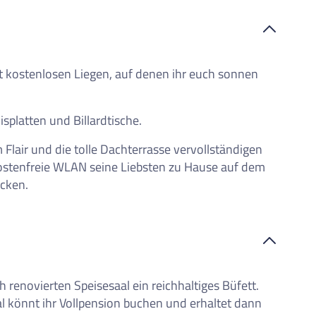
iste
der externen Inhalte akzeptierst du die
Nutzungsbedingungen
von
youtube.com.
Video anzeigen
Nicht erneut fragen
t kostenlosen Liegen, auf denen ihr euch sonnen
isplatten und Billardtische.
 Flair und die tolle Dachterrasse vervollständigen
ostenfreie WLAN seine Liebsten zu Hause auf dem
icken.
renovierten Speisesaal ein reichhaltiges Büfett.
nal könnt ihr Vollpension buchen und erhaltet dann