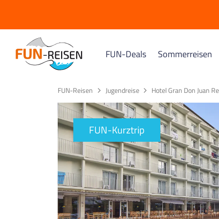
FUN-Deals
Sommerreisen
Spanien
Österreich
FUN-Reisen
Jugendreise
Hotel Gran Don Juan Res
Calella
Ötztal-Sölden
Lloret de Mar
Zillertal
FUN-Kurztrip
Malgrat de Mar & Santa Sus
Montafon
Italien
Rimini