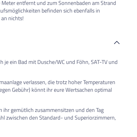
100 Meter entfernt und zum Sonnenbaden am Strand
fsmöglichkeiten befinden sich ebenfalls in
 an nichts!
ch je ein Bad mit Dusche/WC und Föhn, SAT-TV und
imaanlage verlassen, die trotz hoher Temperaturen
(gegen Gebühr) könnt ihr eure Wertsachen optimal
dem ihr gemütlich zusammensitzen und den Tag
wahl zwischen den Standard- und Superiorzimmern,
Dieser Inhalt wird von einem Drittanbieter gehostet. Durch das Zeigen