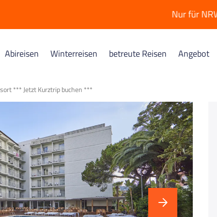
Nur für NRW: angepass
Abireisen
Winterreisen
betreute Reisen
Angebot
Kroatien
ort *** Jetzt Kurztrip buchen ***
Novalja
Surfcamps
anna
Lyon
Ab 14: St. Girons
Moliets
24+ Surfcamp Moliets