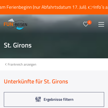
beginn (nur Abfahrtsdatum 17. Juli). 👉
Info´s anzeigen
0
Reise/n auf deiner Merkliste
0
Keine Reisen auf der Merkliste
St. Girons
Frankreich anzeigen
Unterkünfte für St. Girons
Ergebnisse filtern