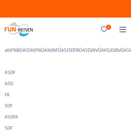
0
Reise/n auf deiner Merkliste
0
Keine Reisen auf der Merkliste
aKJFNBÖASDKJFNÖAIKJNFÖASJSDFBÖASDJNVÖAKSJDJBVÖAS
ASDF
ASD
FA
SDF
ASDFA
SDF