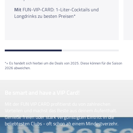
Mit
FUN-VIP-CARD: 1-Liter-Cocktails und
Longdrinks zu besten Preisen*
*= Es handelt sich hierbei um die Deals von 2025. Diese können für die Saison
2026 abweichen.
Be smart and have a VIP Card!
Mit der FUN VIP CARD profitierst du von zahlreichen
Vorteilen und machst das Beste aus deinem Aufenthalt.
Genieße freien oder stark vergünstigten Eintritt in die
beliebtesten Clubs - oft schon ab einem Mindestverzehr.