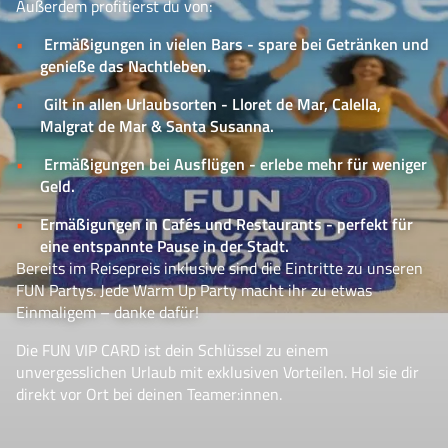
Außerdem profitierst du von:
Ermäßigungen in vielen Bars - spare bei Getränken und
genieße das Nachtleben.
Gilt in allen Urlaubsorten - Lloret de Mar, Calella,
Malgrat de Mar & Santa Susanna.
Ermäßigungen bei Ausflügen - erlebe mehr für weniger
Geld.
Ermäßigungen in Cafés und Restaurants - perfekt für
eine entspannte Pause in der Stadt.
Bereits im Reisepreis inklusive sind die Eintritte zu unseren
FUN Partys. Jede Warm Up Party macht ihr zu etwas
Einmaligem – danke dafür!
Die FUN VIP CARD ist dein Schlüssel zu einem
unvergesslichen Urlaub mit exklusiven Vorteilen. Hol sie dir
direkt vor Ort bei deinen Teamer:innen.