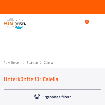
Nur für 
0
Reise/n auf deiner Merkliste
0
Keine Reisen auf der Merkliste
Calella
FUN-Reisen
Spanien
Calella
Unterkünfte für Calella
Ergebnisse filtern