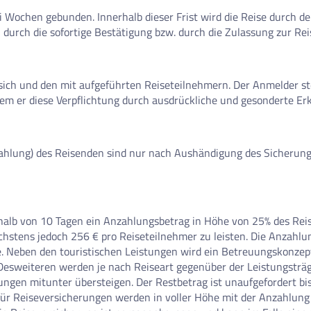
 Wochen gebunden. Innerhalb dieser Frist wird die Reise durch de
durch die sofortige Bestätigung bzw. durch die Zulassung zur Rei
ich und den mit aufgeführten Reiseteilnehmern. Der Anmelder ste
dem er diese Verpflichtung durch ausdrückliche und gesonderte E
ahlung) des Reisenden sind nur nach Aushändigung des Sicherun
rhalb von 10 Tagen ein Anzahlungsbetrag in Höhe von 25% des Rei
chstens jedoch 256 € pro Reiseteilnehmer zu leisten. Die Anzahlu
. Neben den touristischen Leistungen wird ein Betreuungskonzept 
n. Desweiteren werden je nach Reiseart gegenüber der Leistungs
ungen mitunter übersteigen. Der Restbetrag ist unaufgefordert bi
ür Reiseversicherungen werden in voller Höhe mit der Anzahlung 