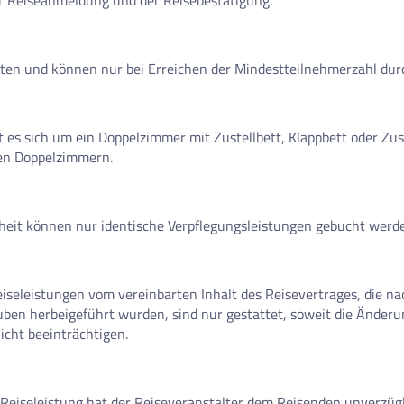
r Reiseanmeldung und der Reisebestätigung.
iste
oten und können nur bei Erreichen der Mindestteilnehmerzahl dur
es sich um ein Doppelzimmer mit Zustellbett, Klappbett oder Zu
den Doppelzimmern.
heit können nur identische Verpflegungsleistungen gebucht werd
seleistungen vom vereinbarten Inhalt des Reisevertrages, die n
uben herbeigeführt wurden, sind nur gestattet, soweit die Änder
cht beeinträchtigen.
n Reiseleistung hat der Reiseveranstalter dem Reisenden unverzü