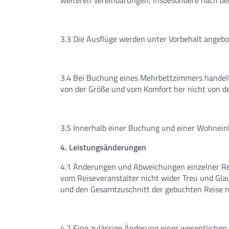
weiteren Vereinbarungen, insbesondere nach de
0
Reise/n auf deiner Merkl
Keine Reisen auf der Merkliste
3.3 Die Ausflüge werden unter Vorbehalt angeb
3.4 Bei Buchung eines Mehrbettzimmers handelt 
von der Größe und vom Komfort her nicht von 
3.5 Innerhalb einer Buchung und einer Wohnein
4. Leistungsänderungen
4.1 Änderungen und Abweichungen einzelner Rei
vom Reiseveranstalter nicht wider Treu und Gla
und den Gesamtzuschnitt der gebuchten Reise ni
4.2 Eine zulässige Änderung einer wesentliche