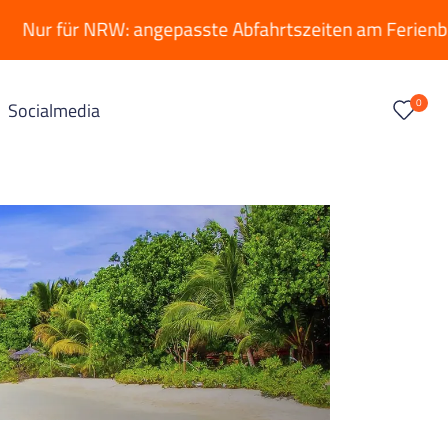
ür NRW: angepasste Abfahrtszeiten am Ferienbeginn (nur
0
Socialmedia