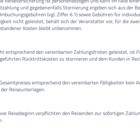
. Die Reiseversicherung ist personenbezogen und kann im Falle ei
tzahlung und gegebenenfalls Stornierung ergeben sich aus der Bes
d Umbuchungsgebühren (vgl. Ziffer 6.1) sowie Gebühren für indivi
lligkeit nicht geleistet, behält sich der Veranstalter vor, für di
tstandener Kosten bleibt unbenommen.
ht entsprechend den vereinbarten Zahlungsfristen geleistet, ist
aufgeführten Rücktrittskosten zu stornieren und dem Kunden in Rec
 Gesamtpreises entsprechend den vereinbarten Fälligkeiten kein 
 der Reiseunterlagen.
 vor Reisebeginn verpflichten den Reisenden zur sofortigen Zahl
n.