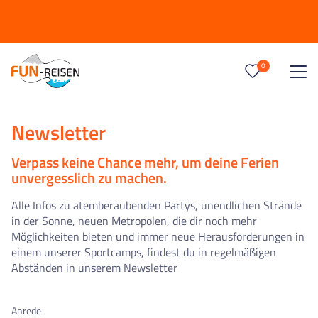
Datenschutzerklärung
0
Reise/n auf deiner Merkliste
0
Keine Reisen auf der Merkliste
Geltungsbereich
Diese Datenschutzerklärung klärt Nutzer über die Art, den Umfang
Newsletter
und Zwecke der Erhebung und Verwendung personenbezogener
Daten durch den verantwortlichen Anbieter
Verpass keine Chance mehr, um deine Ferien
FUN-Reisen GmbH
unvergesslich zu machen.
Elbgaustraße 64
22523 Hamburg Telefon: +49 (0)40 – 57 00 65 70
Fax: +49 (0)40 – 57 00 65 760
Alle Infos zu atemberaubenden Partys, unendlichen Strände
Email: info@fun-reisen.de
in der Sonne, neuen Metropolen, die dir noch mehr
Vertretungsberechtigt (verantwortlich für den Inhalt): Guido Paust,
Möglichkeiten bieten und immer neue Herausforderungen in
Rüdiger Heck
einem unserer Sportcamps, findest du in regelmäßigen
Registereintrag & Umsatzsteuer ID:
Abständen in unserem Newsletter
Handelsregister Amtsgericht Hamburg HRB 71217
Registereintrag:
UStr-IdNr. : DE 201 628 871
Die rechtlichen Grundlagen des Datenschutzes finden sich im
Anrede