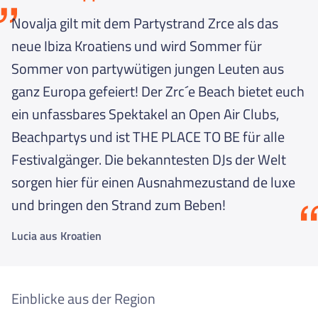
beben.
verschiedenen Angeboten wie Jetski fahren, Parasailing,
Novalja gilt mit dem Partystrand Zrce als das
Wakeboarden und Windsurfing.
Der Aquarius Club hingegen ist die Legende des Zrce
neue Ibiza Kroatiens und wird Sommer für
Beaches. Er ist der zweitälteste Club und beliebte
Sommer von partywütigen jungen Leuten aus
Anlaufstelle für Schaumpartyfans. Außerdem bietet das
Aquarius euch zwei Außenbereiche mit Pools und einen
ganz Europa gefeiert! Der Zrc´e Beach bietet euch
offenen Innenbereich. Wer eine Pause vom Endlos-
ein unfassbares Spektakel an Open Air Clubs,
Tanzen braucht, flüchtet sich auf das Sonnendeck mit
einem traumhaften Blick auf den Strand. Dort können
Beachpartys und ist THE PLACE TO BE für alle
Snacks und eisgekühlte Getränke bestellt werden,
Festivalgänger. Die bekanntesten DJs der Welt
womit ihr dann rundum versorgt seid, egal ob ihr by Day
feiern geht oder eine legendäre After Beach Party
sorgen hier für einen Ausnahmezustand de luxe
besucht.
und bringen den Strand zum Beben!
Das „Noa“ ist der Lieblingsclub aller FUN-Gäste. Wer auf
Lucia aus Kroatien
außergewöhnliche Locations steht ist hier genau richtig.
Der Club besteht aus verschiedenen kleinen Inseln im
Wasser, die durch schmale Stege miteinander
verbunden sind. In der Nacht ist das Noa die lauteste
Einblicke aus der Region
Inselgruppe in europäischen Gewässern und bietet
außergewöhnliche Shows und Mega DJ Acts. Tagsüber