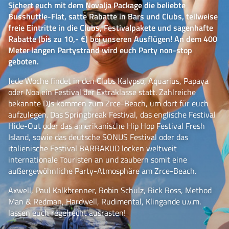
Sichert euch mit dem Novalja Package die beliebte
Busshuttle-Flat, satte Rabatte in Bars und Clubs, teilweise
freie Eintritte in die Clubs, Festivalpakete und sagenhafte
Rabatte (bis zu 10,- €) bei unseren Ausflügen! An dem 400
Meter langen Partystrand wird euch Party non-stop
geboten.
Jede Woche findet in den Clubs Kalypso, Aquarius, Papaya
oder Noa ein Festival der Extraklasse statt. Zahlreiche
bekannte DJs kommen zum Zrce-Beach, um dort für euch
aufzulegen. Das Springbreak Festival, das englische Festival
Hide-Out oder das amerikanische Hip Hop Festival Fresh
Island, sowie das deutsche SONUS Festival oder das
italienische Festival BARRAKUD locken weltweit
internationale Touristen an und zaubern somit eine
außergewöhnliche Party-Atmosphäre am Zrce-Beach.
Axwell, Paul Kalkbrenner, Robin Schulz, Rick Ross, Method
Man & Redman, Hardwell, Rudimental, Klingande u.v.m.
lassen euch regelrecht ausrasten!