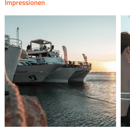
Impressionen
bietet der Club erholsame Klänge auf dem Sonnendeck.
Neben den großen Clubs habt ihr natürlich auch noch
eine Auswahl von kleineren Clubs wie das Cocomo im
Zentrum von Novalja oder die Backstagebar am Zrce
Beach, der beliebteste Treffpunkt unsere Gäste. In der
Backstagebar ist die Atmosphäre einfach anders. Das
müsst ihr erlebt haben! Ob ihr nachmittags entspannt
eure Cocktails in selbst zusammen gehämmerten Liegen
genießt oder abends zu fetziger Musik so richtig die Sau
raus lasst. Hier findet außerdem einmal wöchentlich die
legendäre Crazy Booze Party statt.
Zrce Beach steht für das Feiern unter „Sonne, Mond &
Sternen“.