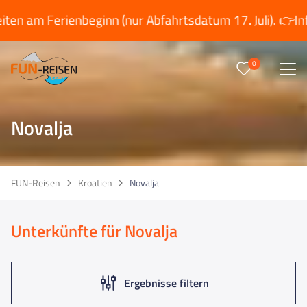
ienbeginn (nur Abfahrtsdatum 17. Juli). 👉
Info´s anzei
0
Reise/n auf deiner Merkliste
0
Keine Reisen auf der Merkliste
Novalja
FUN-Reisen
Kroatien
Novalja
Unterkünfte für Novalja
Ergebnisse filtern