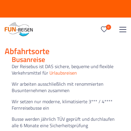
N
0
Reise/n auf deiner Merkliste
0
Keine Reisen auf der Merkliste
Abfahrtsorte
Busanreise
Der Reisebus ist DAS sichere, bequeme und flexible
Verkehrsmittel für
Urlaubsreisen
Wir arbeiten ausschließlich mit renommierten
Busunternehmen zusammen
Wir setzen nur moderne, klimatisierte 3*** / 4****
Fernreisebusse ein
Busse werden jährlich TÜV geprüft und durchlaufen
alle 6 Monate eine Sicherheitsprüfung