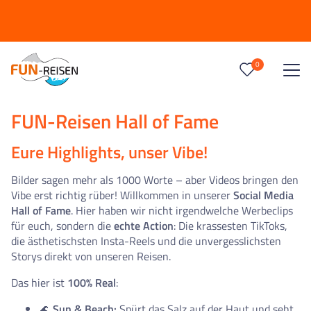
0
Reise/n auf deiner Merkliste
0
Keine Reisen auf der Merkliste
FUN-Reisen Hall of Fame
Eure Highlights, unser Vibe!
Bilder sagen mehr als 1000 Worte – aber Videos bringen den
Vibe erst richtig rüber! Willkommen in unserer
Social Media
Hall of Fame
. Hier haben wir nicht irgendwelche Werbeclips
für euch, sondern die
echte Action
: Die krassesten TikToks,
die ästhetischsten Insta-Reels und die unvergesslichsten
Storys direkt von unseren Reisen.
Das hier ist
100% Real
:
🌊
Sun & Beach:
Spürt das Salz auf der Haut und seht