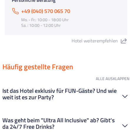
Persönliche Beratung
+49 (040) 570 065 70
Mo. - Fr.: 10:00 - 18:00 Uhr
Sa. : 10:00 - 12:00 Uhr
Hotel weiterempfehlen
"FUN Club Summer*** the place to be in
Calella 2026 ***" teilen
Häufig gestellte Fragen
ALLE
AUSKLAPPEN
Ist das Hotel exklusiv für FUN-Gäste? Und wie
weit ist es zur Party?
Safe! Das Hotel ist nur für FUN-Gäste reserviert, also sind dort
Was geht beim "Ultra All Inclusive" ab? Gibt's
nur junge Gäste. Die Lage ist auch super zentral, euch trennen
da 24/7 Free Drinks?
nur ca 150 Meter von den Clubs und Bars. Zum Strand sind es