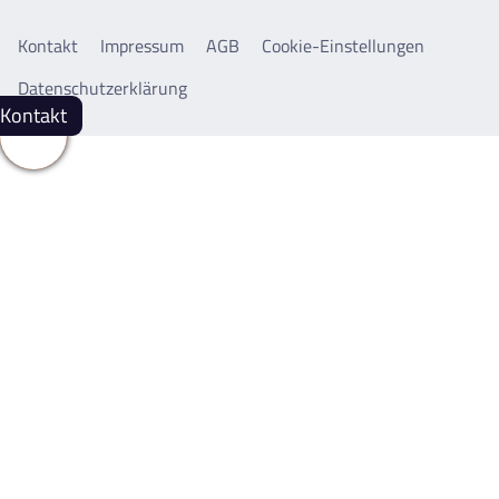
Kontakt
Impressum
AGB
Cookie-Einstellungen
Datenschutzerklärung
Teilen
Kontakt
Whatsapp
Facebook
snapchat
Telefon
email
Whatsapp